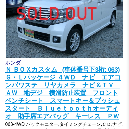
ホンダ
Ｎ ＢＯＸカスタム (車体番号下3桁: 063)
Ｇ・Ｌパッケージ ４ＷＤ ナビ エアコ
ンパワステ リヤカメラ ナビ＆ＴＶ
ＡＷ 地デジ 横滑防止装置 フロント
ベンチシート スマートキー＆プッシュ
スタート Ｂｌｕｅｔｏｏｔｈオーディ
オ 助手席エアバッグ キーレス ＰＷ
063-4WD バックモニター,タイミングチェーン,ＣＤ,ナビ,