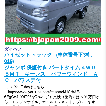
ダイハツ
ハイゼットトラック (車体番号下3桁:
019)
ジャンボ 保証付き パートタイム４ＷＤ
５ＭＴ キーレス パワーウィンド Ａ
Ｃ パワステ付
（1）YouTubeはこちら
→https://www.youtube.com/channel/UCrhAE-
6EgGe4_YdT96ryRpw （2）点検（整備）は５/６万円か
ら。エンジンオイル、オイルエレメント、ブレーキオイ