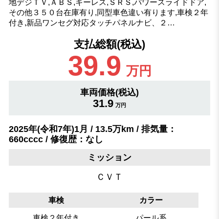
地デジＴＶ,ＡＢＳ,キーレス,ＳＲＳ,パワースライドドア,
その他３５０台在庫有り,同型車色違い有ります,車検２年
付き,新品ワンセグ対応タッチパネルナビ、２…
支払総額(税込)
39.9
万円
車両価格(税込)
31.9
万円
2025年(令和7年)1月 / 13.5万km / 排気量：
660cccc / 修復歴：なし
ミッション
ＣＶＴ
車検
カラー
車検２年付き
パール系