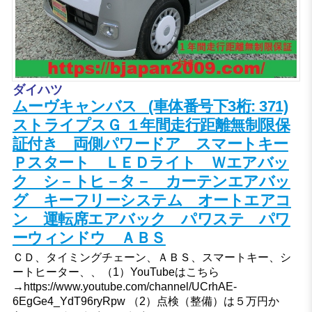
ダイハツ
ムーヴキャンバス (車体番号下3桁: 371)
ストライプスＧ １年間走行距離無制限保
証付き 両側パワードア スマートキー
Ｐスタート ＬＥＤライト Ｗエアバッ
ク シ－トヒ－タ－ カーテンエアバッ
グ キーフリーシステム オートエアコ
ン 運転席エアバック パワステ パワ
ーウィンドウ ＡＢＳ
ＣＤ、タイミングチェーン、ＡＢＳ、スマートキー、シ
ートヒーター、、（1）YouTubeはこちら
→https://www.youtube.com/channel/UCrhAE-
6EgGe4_YdT96ryRpw （2）点検（整備）は５万円か