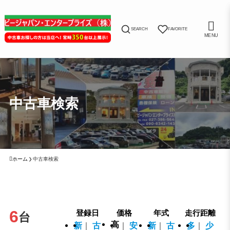
SEARCH
FAVORITE
MENU
中古車検索
ホーム
中古車検索
6
登録日
価格
年式
走行距離
高
新
古
安
新
古
多
少