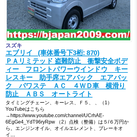
スズキ
エブリイ (車体番号下3桁: 870)
ＰＡリミテッド 盗難防止 衝撃安全ボデ
ィー フロントパワーウインドウ キー
レスキー 助手席エアバック エアバッ
ク パワステ ＡＣ ４ＷＤ車 横滑り
防止 ＡＢＳ オートライト
タイミングチェーン、キーレス、Ｆ５、 、（1）
YouTubeはこちら
→https://www.youtube.com/channel/UCrhAE-
6EgGe4_YdT96ryRpw （2）点検（整備）は５/６万円か
ら。エンジンオイル、オイルエレメント、ブレーキオ
イ…