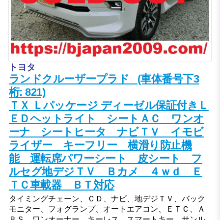
トヨタ
ランドクルーザープラド (車体番号下3
桁: 821)
ＴＸ Ｌパッケージ ディーゼル保証付きＬ
ＥＤヘットライト シートＡＣ ワンオ
ーナ シートヒータ ナビＴＶ イモビ
ライザー キーフリー 横滑り防止機
能 運転席パワーシート 皮シート フ
ルセグ地デジＴＶ Ｂカメ ４ｗｄ Ｅ
ＴＣ車載器 ＢＴ対応
タイミングチェーン、ＣＤ、ナビ、地デジＴＶ、バック
モニター、フォグランプ、オートエアコン、ＥＴＣ、Ａ
ＢＳ、ワンオーナー、キーレス、スマートキー、サンル