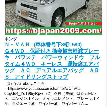
ホンダ
Ｎ－ＶＡＮ (車体番号下3桁: 580)
Ｇ４ＷＤ 保証付き 衝突被害軽減ブレー
キ パワステ パワーウィンドウ フル
タイム４ＷＤ キーレス 運転席エアバ
ッグ ＡＣ デュアルエアバッグ ＡＢ
Ｓ アイドリングストップ
（1）YouTubeはこちら
→https://www.youtube.com/channel/UCrhAE-
6EgGe4_YdT96ryRpw （2）点検（整備）は５万円か
ら。エンジンオイル、オイルエレメント、ブレーキオイ
ル、ラジエータ液、ワイパー液、ワイパーゴム…